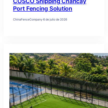
COSCO Shipping Chancay
Port Fencing Solution
ChinaFenceCompany
·
6 de julio de 2026