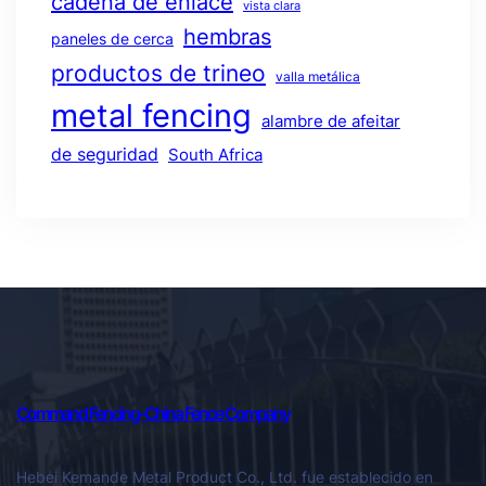
cadena de enlace
vista clara
hembras
paneles de cerca
productos de trineo
valla metálica
metal fencing
alambre de afeitar
de seguridad
South Africa
Command Fencing-China Fence Company
Hebei Kemande Metal Product Co., Ltd. fue establecido en