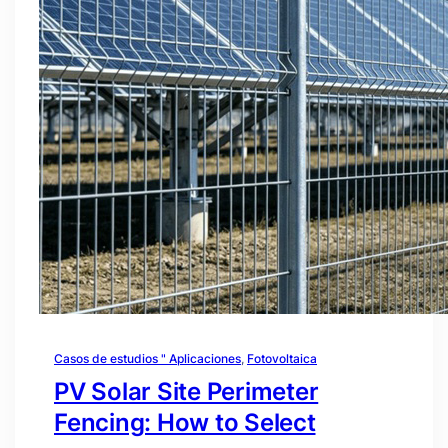
Casos de estudios " Aplicaciones
, 
Fotovoltaica
PV Solar Site Perimeter
Fencing: How to Select