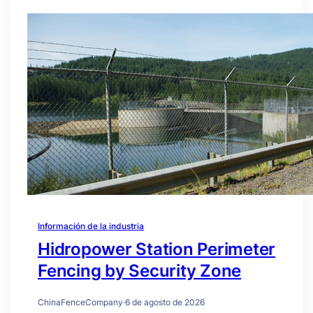
Información de la industria
Hidropower Station Perimeter
Fencing by Security Zone
ChinaFenceCompany
·
6 de agosto de 2026