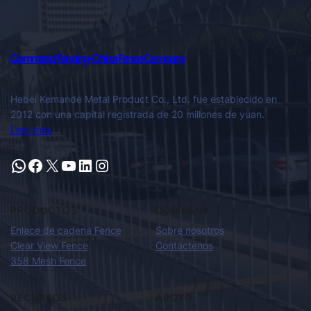
Command Fencing-China Fence Company
Hebei Kemande Metal Product Co., Ltd. fue establecido en
2012 con una capital registrada de 20 millones de yuan.
Leer más
…
PRODUCTOS
COMPANY
Enlace de cadena Fence
Sobre nosotros
Clear View Fence
Contáctenos
358 Mesh Fence
RECURSOS
APOYO