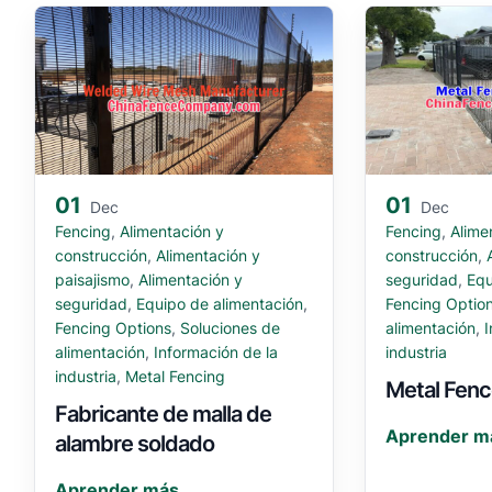
01
01
Dec
Dec
Fencing
,
Alimentación y
Fencing
,
Alime
construcción
,
Alimentación y
construcción
,
paisajismo
,
Alimentación y
seguridad
,
Equ
seguridad
,
Equipo de alimentación
,
Fencing Optio
Fencing Options
,
Soluciones de
alimentación
,
I
alimentación
,
Información de la
industria
industria
,
Metal Fencing
Metal Fen
Fabricante de malla de
Aprender m
alambre soldado
Aprender más