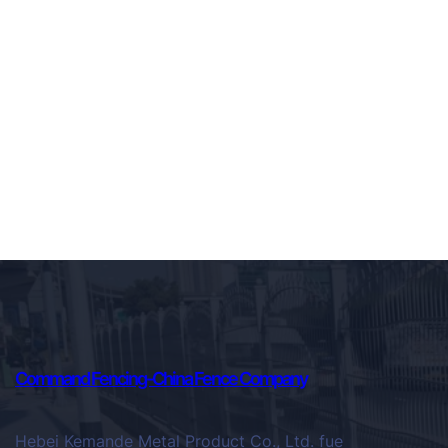
Command Fencing-China Fence Company
Hebei Kemande Metal Product Co., Ltd. fue