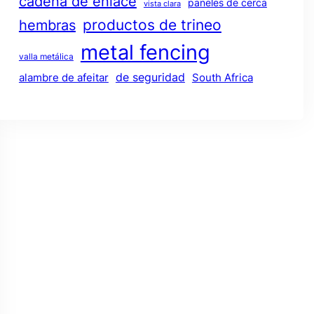
cadena de enlace
paneles de cerca
vista clara
productos de trineo
hembras
metal fencing
valla metálica
de seguridad
alambre de afeitar
South Africa