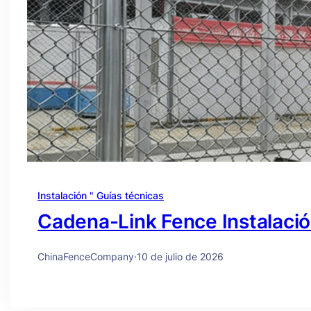
Instalación " Guías técnicas
Cadena-Link Fence Instalaci
ChinaFenceCompany
·
10 de julio de 2026