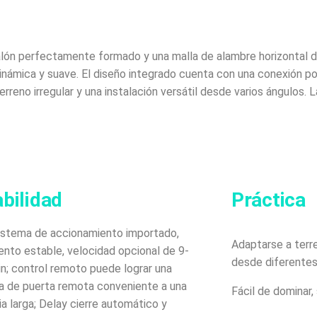
alón perfectamente formado y una malla de alambre horizontal do
dinámica y suave. El diseño integrado cuenta con una conexión p
rreno irregular y una instalación versátil desde varios ángulos. 
bilidad
Práctica
istema de accionamiento importado,
Adaptarse a terre
ento estable, velocidad opcional de 9-
desde diferentes
; control remoto puede lograr una
a de puerta remota conveniente a una
Fácil de dominar, 
ia larga; Delay cierre automático y