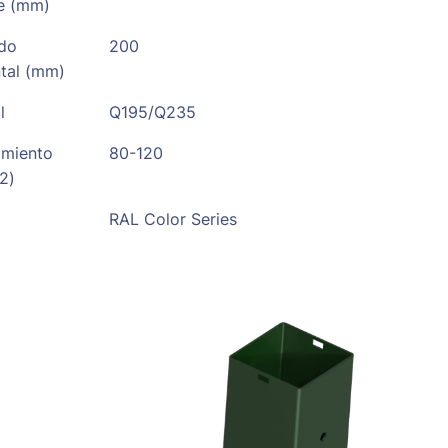
e (mm)
do
200
ntal (mm)
l
Q195/Q235
imiento
80-120
2)
RAL Color Series