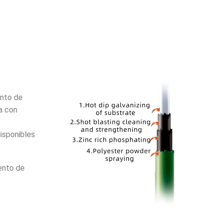
ento de
a con
isponibles
ento de