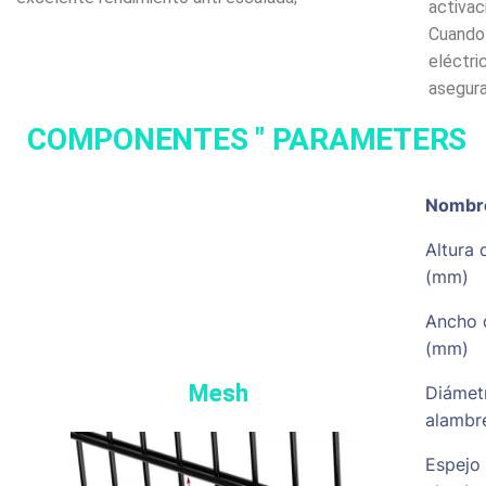
activac
Cuando 
eléctri
asegura
COMPONENTES " PARAMETERS
Nombr
Altura 
(mm)
Ancho 
(mm)
Mesh
Diámet
alambr
Espejo 