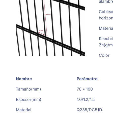
alambr
Cablea
horizo
Materia
Recubr
Zn(g/m
Color
Nombre
Parámetro
Tamaño(mm)
70 * 100
Espesor(mm)
1.0/1.2/1.5
Material
Q235/DC51D