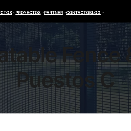
UCTOS
PROYECTOS
PARTNER
CONTACTO
BLOG
atable Fence &
Puestos C