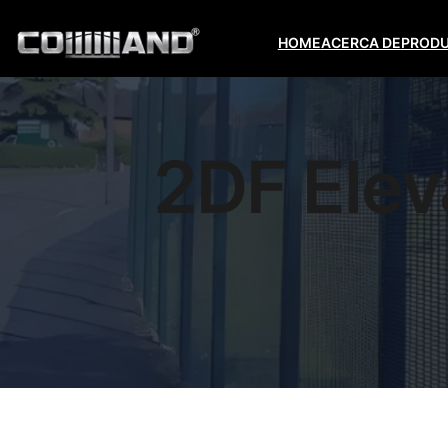
HOME
ACERCA DE
PROD
2DF Elev