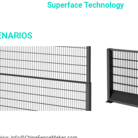
Superface Technology
ENARIOS
nico: info@ChinaFenceMaker.com